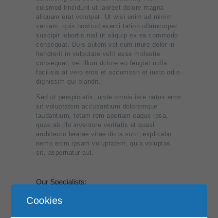
euismod tincidunt ut laoreet dolore magna
aliquam erat volutpat. Ut wisi enim ad minim
veniam, quis nostrud exerci tation ullamcorper
suscipit lobortis nisl ut aliquip ex ea commodo
consequat. Duis autem vel eum iriure dolor in
hendrerit in vulputate velit esse molestie
consequat, vel illum dolore eu feugiat nulla
facilisis at vero eros et accumsan et iusto odio
dignissim qui blandit.
Sed ut perspiciatis, unde omnis iste natus error
sit voluptatem accusantium doloremque
laudantium, totam rem aperiam eaque ipsa,
quae ab illo inventore veritatis et quasi
architecto beatae vitae dicta sunt, explicabo.
nemo enim ipsam voluptatem, quia voluptas
sit, aspernatur aut.
Our Specialists:
Sed ut perspiciatis, unde omnis iste natus error
Cookies
sit voluptatem accusantium doloremque
laudantium, totam rem aperiam eaque ipsa,