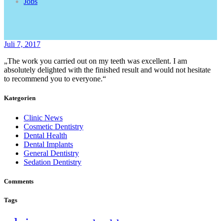
Jobs
Juli 7, 2017
„The work you carried out on my teeth was excellent. I am
absolutely delighted with the finished result and would not hesitate
to recommend you to everyone.“
Kategorien
Clinic News
Cosmetic Dentistry
Dental Health
Dental Implants
General Dentistry
Sedation Dentistry
Comments
Tags