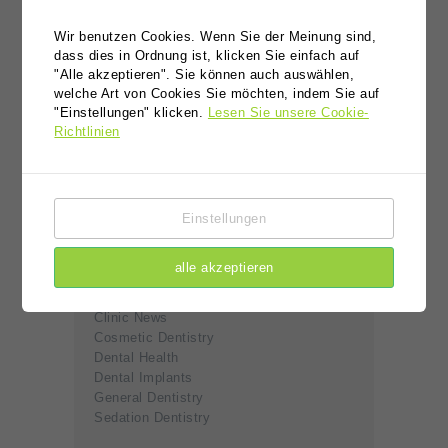
ultricies metus eros, scelerisque sit, imperdiet
dictum lacus, mattis donec non eros. Sagittis
Wir benutzen Cookies. Wenn Sie der Meinung sind,
facilisis tellus tincidunt nunc non, accumsan
dass dies in Ordnung ist, klicken Sie einfach auf
"Alle akzeptieren". Sie können auch auswählen,
tempor arcu rutrum diam arcu, ultricies porta
welche Art von Cookies Sie möchten, indem Sie auf
libero viverra nullam, dictum justo, purus
"Einstellungen" klicken.
Lesen Sie unsere Cookie-
ultricies justo. Sint eget volutpat magna
Richtlinien
tincidunt, tincidunt nunc tincidunt felis, massa
elit in ut porttitor. Nam urna odio, et integer…
Read more
Einstellungen
alle akzeptieren
Kategorien
Clinic News
Cosmetic Dentistry
Dental Health
Dental Implants
General Dentistry
Sedation Dentistry