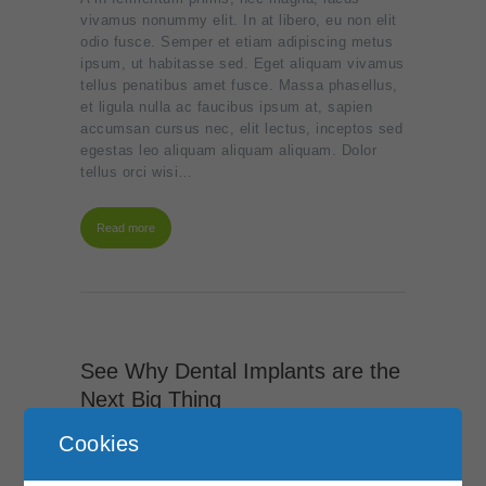
vivamus nonummy elit. In at libero, eu non elit
odio fusce. Semper et etiam adipiscing metus
ipsum, ut habitasse sed. Eget aliquam vivamus
tellus penatibus amet fusce. Massa phasellus,
et ligula nulla ac faucibus ipsum at, sapien
accumsan cursus nec, elit lectus, inceptos sed
egestas leo aliquam aliquam aliquam. Dolor
tellus orci wisi…
Read more
See Why Dental Implants are the
Next Big Thing
Juli 5, 2017
0
Cookies
Dui ultrices consequatur nisl, wisi sit justo