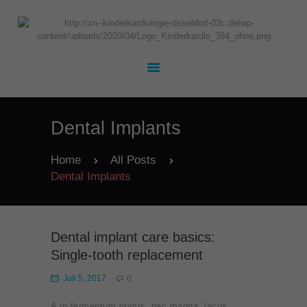
UNSER TEAM
KARDIOLOGIE
Dental Implants
KINDERHEILKUNDE
TERMINE
Home
All Posts
Dental Implants
KONTAKT
JOBS
Dental implant care basics:
Single-tooth replacement
Juli 5, 2017
0
A in fermentum primis, nec magna, lacus