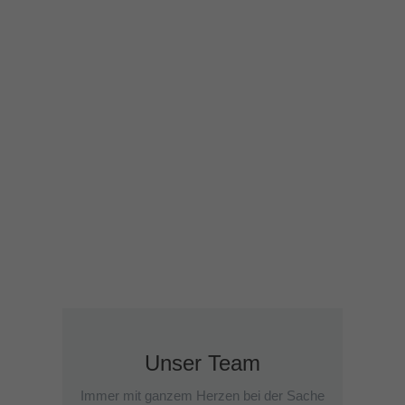
Impf- und Vorsorgeerinnerungen.
HIER APP DOWNLOADEN
Sie brauchen nur ein
neues Rezept?
Kein Problem. Schreiben Sie uns einfach
ohne Warterzeit hier eine e-Mail und wir
kümmern uns darum.
HIER REZEPT ANFORDERN
Unser Team
Immer mit ganzem Herzen bei der Sache