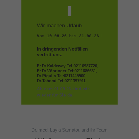
Wir machen Urlaub.
Vom 10.08.26 bis 31.08.26 bleibt die Prax
In dringenden Notfällen
vertritt uns:
Fr.Dr.Kaldewey Tel 02116987720,
Fr.Dr.Vöhringer Tel:0211686631,
Dr.Pigulla Tel:0211445500,
Dr.Tahomi Tel:0211397911
Ab dem 01.09.26 sind wir
wieder für Sie da.
Dr. med. Layla Samatou und ihr Team