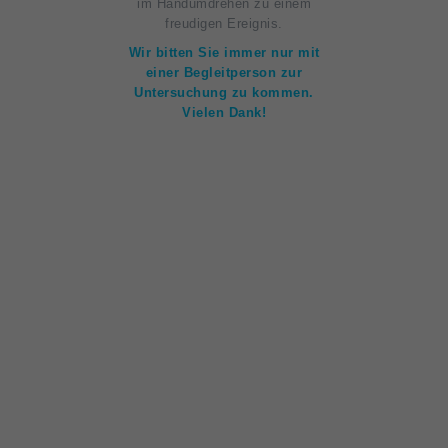
im Handumdrehen zu einem
freudigen Ereignis.
Wir bitten Sie immer nur mit
einer Begleitperson zur
Untersuchung zu kommen.
Vielen Dank!
Unsere Praxis App
Neuigkeiten und wichtige Informationen
einfach auf dem Smartphone erhalten.
Damit
Sie, liebe
Eltern immer
Zugriff auf alle aktuellen
Neuigkeiten und wichtige
Informationen haben, können Sie
sich hier einfach unsere
Praxisapp
downloaden. Ebenfalls
erhalten Sie so automatische