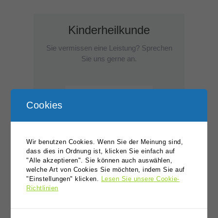
Kinderheilkunde
Sie vermissen eine Leistung? Sprechen
Sie uns gerne an.
Kindervorsorgen
Cookies
Mehr Infos
Wir benutzen Cookies. Wenn Sie der Meinung sind,
dass dies in Ordnung ist, klicken Sie einfach auf
Entwicklungsdiagnostik
"Alle akzeptieren". Sie können auch auswählen,
welche Art von Cookies Sie möchten, indem Sie auf
• Motorik
"Einstellungen" klicken.
Lesen Sie unsere Cookie-
• Sprache
Richtlinien
Mehr Infos