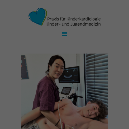
UNSER TEAM
KARDIOLOGIE
KINDERHEILKUNDE
TERMINE
KONTAKT
JOBS