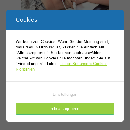
Cookies
Echokardiographie
Bei der Echokardiographie handelt
Wir benutzen Cookies. Wenn Sie der Meinung sind,
es sich um eine spezielle
dass dies in Ordnung ist, klicken Sie einfach auf
Ultraschalluntersuchung, welche in
"Alle akzeptieren". Sie können auch auswählen,
Echtzeit das Herz abbildet und
welche Art von Cookies Sie möchten, indem Sie auf
komplett schmerzfrei ist.
"Einstellungen" klicken.
Lesen Sie unsere Cookie-
Strukturelle Gegebenheiten zur
Richtlinien
Anatomie („Bauplan des Herzens“),
Herzgröße, Wandstärke, Pump- und
Klappenfunktion werden dabei zwei
bzw. dreidimensional dargestellt, so
Einstellungen
dass eine sichere Aussage zum
aktuellen „Herzenszustand“
getroffen werden kann.
alle akzeptieren