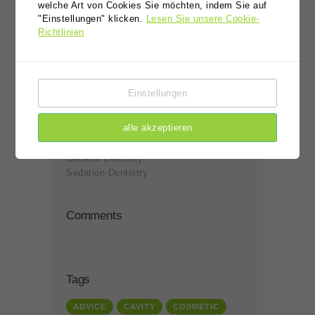
welche Art von Cookies Sie möchten, indem Sie auf
"Einstellungen" klicken.
Lesen Sie unsere Cookie-
Richtlinien
Kategorien
Einstellungen
Clinic News
Cosmetic Dentistry
alle akzeptieren
Dental Health
Dental Implants
General Dentistry
Sedation Dentistry
Comments
Tags
ADVICE
CAVITY
COSMETIC