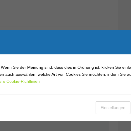
ent
Wenn Sie der Meinung sind, dass dies in Ordnung ist, klicken Sie einfa
nen auch auswählen, welche Art von Cookies Sie möchten, indem Sie auf
re Cookie-Richtlinien
iesem Browser für meinen nächsten Kommentar speichern.
Einstellungen