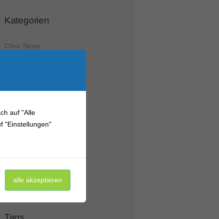
Kategorien
Clinic News
Cosmetic Dentistry
Dental Health
Dental Implants
General Dentistry
Sedation Dentistry
ch auf "Alle
 "Einstellungen"
Comments
alle akzeptieren
Tags