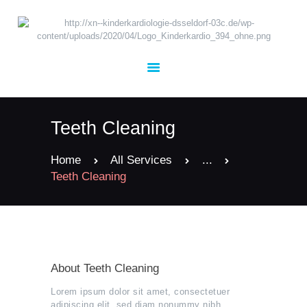
UNSER TEAM
KARDIOLOGIE
Teeth Cleaning
KINDERHEILKUNDE
TERMINE
Home
All Services
...
Teeth Cleaning
KONTAKT
JOBS
About Teeth Cleaning
Lorem ipsum dolor sit amet, consectetuer
adipiscing elit, sed diam nonummy nibh