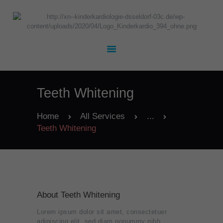
UNSER TEAM
KARDIOLOGIE
Teeth Whitening
KINDERHEILKUNDE
TERMINE
Home
All Services
...
KONTAKT
Teeth Whitening
JOBS
About Teeth Whitening
Lorem ipsum dolor sit amet, consectetuer
adipiscing elit, sed diam nonummy nibh