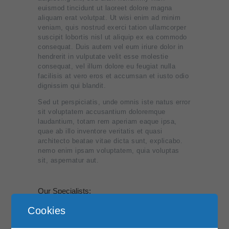
euismod tincidunt ut laoreet dolore magna
aliquam erat volutpat. Ut wisi enim ad minim
veniam, quis nostrud exerci tation ullamcorper
suscipit lobortis nisl ut aliquip ex ea commodo
consequat. Duis autem vel eum iriure dolor in
hendrerit in vulputate velit esse molestie
consequat, vel illum dolore eu feugiat nulla
facilisis at vero eros et accumsan et iusto odio
dignissim qui blandit.
Sed ut perspiciatis, unde omnis iste natus error
sit voluptatem accusantium doloremque
laudantium, totam rem aperiam eaque ipsa,
quae ab illo inventore veritatis et quasi
architecto beatae vitae dicta sunt, explicabo.
nemo enim ipsam voluptatem, quia voluptas
sit, aspernatur aut.
Our Specialists:
Sed ut perspiciatis, unde omnis iste natus error
Cookies
sit voluptatem accusantium doloremque
laudantium, totam rem aperiam eaque ipsa,