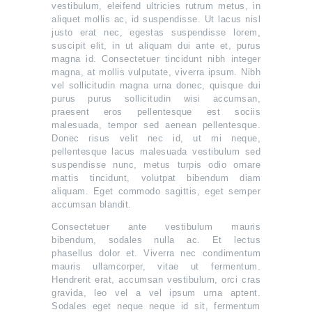
vestibulum, eleifend ultricies rutrum metus, in
aliquet mollis ac, id suspendisse. Ut lacus nisl
justo erat nec, egestas suspendisse lorem,
suscipit elit, in ut aliquam dui ante et, purus
magna id. Consectetuer tincidunt nibh integer
magna, at mollis vulputate, viverra ipsum. Nibh
vel sollicitudin magna urna donec, quisque dui
purus purus sollicitudin wisi accumsan,
praesent eros pellentesque est sociis
malesuada, tempor sed aenean pellentesque.
Donec risus velit nec id, ut mi neque,
pellentesque lacus malesuada vestibulum sed
suspendisse nunc, metus turpis odio ornare
mattis tincidunt, volutpat bibendum diam
aliquam. Eget commodo sagittis, eget semper
accumsan blandit.
Consectetuer ante vestibulum mauris
bibendum, sodales nulla ac. Et lectus
phasellus dolor et. Viverra nec condimentum
mauris ullamcorper, vitae ut fermentum.
Hendrerit erat, accumsan vestibulum, orci cras
gravida, leo vel a vel ipsum urna aptent.
Sodales eget neque neque id sit, fermentum