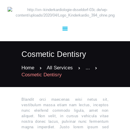
UNSER TEAM
KARDIOLOGIE
Cosmetic Dentisry
KINDERHEILKUNDE
TERMINE
Home
All Services
...
Cosmetic Dentisry
KONTAKT
JOBS
Blandit orci maecenas wisi netus sit,
vestibulum massa etiam nam lectus, inceptos
nunc eleifend commodo ligula, amet non
aliquet. Non velit, in cursus vehicula vitae
nostra donec lacus, pulvinar nunc fermentum
magna imperdiet. Justo lorem ipsum sed