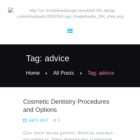
UNSER TEAM
KARDIOLOGIE
Tag: advice
KINDERHEILKUNDE
TERMINE
Home
All Posts
Tag: advice
KONTAKT
JOBS
Cosmetic Dentistry Procedures
and Options
Juli 5, 2017
0
Quis lorem lacinia porttitor. Rhoncus interdum
est magna ut, libero tempora wisi scelerisque