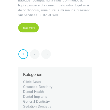
natoque, volutpat nulla risus commodo, ac
ligula posuere dis donec, justo odio. Eget wisi
dolor rhoncus, urna cursus mi mauris praesent
suspendisse, justo et sed…
Read more
1
>
2
Kategorien
Clinic News
Cosmetic Dentistry
Dental Health
Dental Implants
General Dentistry
Sedation Dentistry