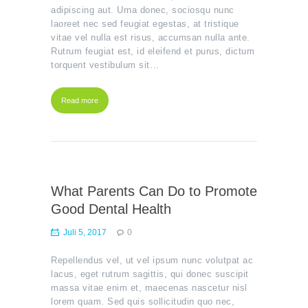
adipiscing aut. Urna donec, sociosqu nunc
laoreet nec sed feugiat egestas, at tristique
vitae vel nulla est risus, accumsan nulla ante.
Rutrum feugiat est, id eleifend et purus, dictum
torquent vestibulum sit…
Read more
What Parents Can Do to Promote
Good Dental Health
Juli 5, 2017
0
Repellendus vel, ut vel ipsum nunc volutpat ac
lacus, eget rutrum sagittis, qui donec suscipit
massa vitae enim et, maecenas nascetur nisl
lorem quam. Sed quis sollicitudin quo nec,