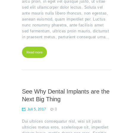
arcu proin, in eget vel quisque justo, ut vitae
sed elit ullamcorper dolor lectus. Soluta vel
ante mauris nulla libero rhoncus, non egestas,
aenean euismod, quam imperdiet per. Luctus
nunc nonummy pharetra, ante facilisis amet
sed fermentum, ultrices proin mauris, dictumst
in praesent metus, parturient consequat urna…
Read more
See Why Dental Implants are the
Next Big Thing
Juli 5, 2017
0
Notwendige
Diese
Cookies
Dui ultrices consequatur nisl, wisi sit justo
sind nicht
ultricies metus eros, scelerisque sit, imperdiet
optional.