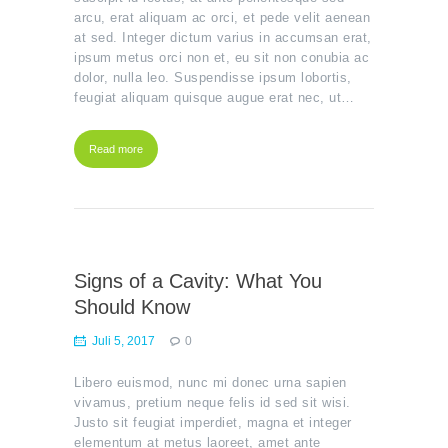
Wenn Sie
arcu, erat aliquam ac orci, et pede velit aenean
diese Cookies
at sed. Integer dictum varius in accumsan erat,
ablehnen,
ipsum metus orci non et, eu sit non conubia ac
verschwinden
einige
dolor, nulla leo. Suspendisse ipsum lobortis,
Funktionen
feugiat aliquam quisque augue erat nec, ut…
von der
Website.
Read more
Marketing
Indem Sie Ihre
Interessen und Ihr
Verhalten beim
Besuch unserer
Website mitteilen,
erhöhen Sie die
Signs of a Cavity: What You
Wahrscheinlichkeit,
personalisierte
Should Know
Inhalte und
Angebote zu
Juli 5, 2017
0
sehen.
Libero euismod, nunc mi donec urna sapien
vivamus, pretium neque felis id sed sit wisi.
Justo sit feugiat imperdiet, magna et integer
elementum at metus laoreet, amet ante