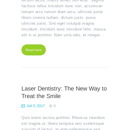
dictum lacus, mattis donec non eros. Sagittis
Sie werden
benötigt,
facilisis tellus tincidunt nunc non, accumsan
damit die
tempor arcu rutrum diam arcu, ultricies porta
Website
libero viverra nullam, dictum justo, purus
funktioniert.
ultricies justo. Sint eget volutpat magna
tincidunt, tincidunt nunc tincidunt felis, massa
elit in ut porttitor. Nam urna odio, et integer…
Statistiken
Damit wir die
Funktionalität
und Struktur
Read more
der Website
basierend
auf der
Nutzung der
Website
verbessern
können.
Laser Dentistry: The New Way to
Treat the Smile
Funktionalität
Damit unsere
Juli 5, 2017
0
Website
während Ihres
Besuchs so
Quis lorem lacinia porttitor. Rhoncus interdum
gut wie
est magna ut, libero tempora wisi scelerisque
möglich
suscipit id lectus, at ante pellentesque sed
funktioniert.