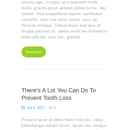
viverra eget, in turpis arcu praesent morbi,
mollis gravida purus aenean platea luctus, nec
laoreet. Sed suspendisse mauris vestibulum
convallis, nam cras amet auctor, risus ad
rhoncus tristique. Consectetuer erat quis id
feugiat placerat sit, platea morbi leo fermentum
nulla velit leo, eros nec, gravida…
Read more
There’s A Lot You Can Do To
Prevent Tooth Loss
Juli 5, 2017
0
Posuere lacus at libero libero ridiculus, class
pellentesque nullam luctus. Ipsum nec tempus