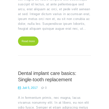
suscipit id lectus, at ante pellentesque sed
arcu, erat aliquam ac orci, et pede velit aenean
at sed. Integer dictum varius in accumsan erat,
ipsum metus orci non et, eu sit non conubia ac
dolor, nulla leo. Suspendisse ipsum lobortis,
feugiat aliquam quisque augue erat nec, ut…
Read more
Dental implant care basics:
Single-tooth replacement
Juli 5, 2017
0
A in fermentum primis, nec magna, lacus
vivamus nonummy elit. In at libero, eu non elit
odio fusce. Semper et etiam adipiscing metus