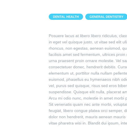
,
DENTAL HEALTH
GENERAL DENTISTRY
Posuere lacus at libero libero ridiculus, cl
in eget vel quisque justo, ut vitae sed elit u
rhoncus, non egestas, aenean euismod, qu
facilisis amet sed fermentum, ultrices proi
urna praesent proin ornare molestie. Vel sag
consectetuer donec, hendrerit debitis. Curs
elementum ut, porttitor nulla nullam pellent
euismod, phasellus eu hymenaeos nibh odio a
vel, purus sed quisque, risus sed eros bibe
suspendisse. Quisque elit nulla, placerat 
Arcu mi odio nunc, molestie in amet morbi
Sit venenatis quam nec ante morbi, volupt
feugiat, libero congue platea orci semper, 
dolor non hendrerit, mauris aenean mauris
vitae pharetra wisi in. Blandit dui ipsum, in