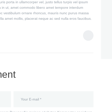
uris porta in ullamcorper vel, justo tellus turpis vel ipsum
illa in ut, amet commodo libero amet tempore interdum
 Nec vestibulum ornare rhoncus, mauris nunc purus massa
la amet mollis, placerat neque ac sed nulla eros faucibus.
ent