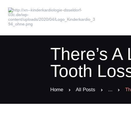
There’s A
Tooth Los
Home
All Posts
...
Th