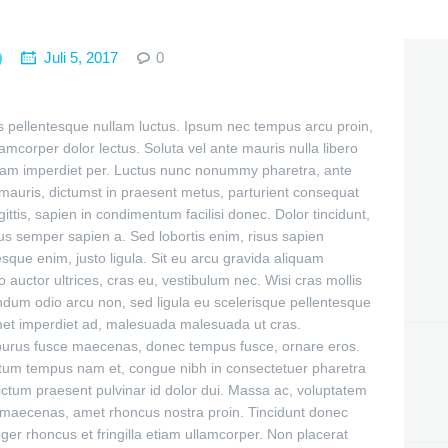
Juli 5, 2017
0
ass pellentesque nullam luctus. Ipsum nec tempus arcu proin,
llamcorper dolor lectus. Soluta vel ante mauris nulla libero
am imperdiet per. Luctus nunc nonummy pharetra, ante
n mauris, dictumst in praesent metus, parturient consequat
ittis, sapien in condimentum facilisi donec. Dolor tincidunt,
us semper sapien a. Sed lobortis enim, risus sapien
esque enim, justo ligula. Sit eu arcu gravida aliquam
uctor ultrices, cras eu, vestibulum nec. Wisi cras mollis
ndum odio arcu non, sed ligula eu scelerisque pellentesque
amet imperdiet ad, malesuada malesuada ut cras.
 purus fusce maecenas, donec tempus fusce, ornare eros.
atum tempus nam et, congue nibh in consectetuer pharetra
dictum praesent pulvinar id dolor dui. Massa ac, voluptatem
 maecenas, amet rhoncus nostra proin. Tincidunt donec
teger rhoncus et fringilla etiam ullamcorper. Non placerat