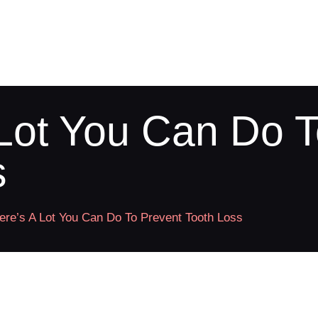
UNSER TEAM
KARDIOLOGIE
KINDERHEILKUN
DE
 Lot You Can Do T
TERMINE
s
KONTAKT
JOBS
ere’s A Lot You Can Do To Prevent Tooth Loss