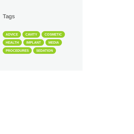
Tags
ADVICE
CAVITY
COSMETIC
HEALTH
IMPLANT
MEDIA
PROCEDURES
SEDATION