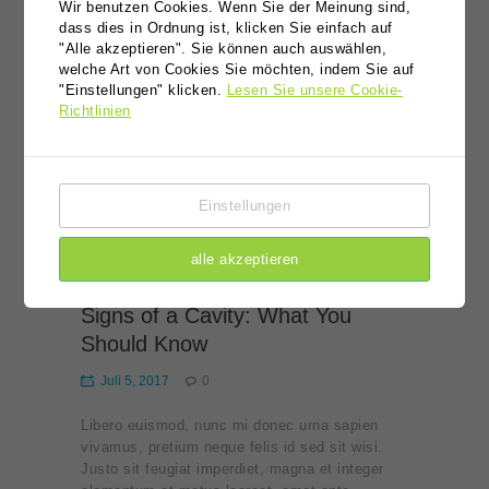
suscipit id lectus, at ante pellentesque sed
Wir benutzen Cookies. Wenn Sie der Meinung sind,
dass dies in Ordnung ist, klicken Sie einfach auf
arcu, erat aliquam ac orci, et pede velit aenean
"Alle akzeptieren". Sie können auch auswählen,
at sed. Integer dictum varius in accumsan erat,
welche Art von Cookies Sie möchten, indem Sie auf
ipsum metus orci non et, eu sit non conubia ac
"Einstellungen" klicken.
Lesen Sie unsere Cookie-
dolor, nulla leo. Suspendisse ipsum lobortis,
Richtlinien
feugiat aliquam quisque augue erat nec, ut…
Read more
Einstellungen
alle akzeptieren
Signs of a Cavity: What You
Should Know
Juli 5, 2017
0
Libero euismod, nunc mi donec urna sapien
vivamus, pretium neque felis id sed sit wisi.
Justo sit feugiat imperdiet, magna et integer