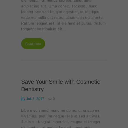
elementum at metus laoreet, amet ante
adipiscing aut. Urna donec, sociosqu nunc
laoreet nec sed feugiat egestas, at tristique
vitae vel nulla est risus, accumsan nulla ante.
Rutrum feugiat est, id eleifend et purus, dictum
torquent vestibulum sit…
Read more
Save Your Smile with Cosmetic
Dentistry
Juli 5, 2017
0
Libero euismod, nunc mi donec urna sapien
vivamus, pretium neque felis id sed sit wisi.
Justo sit feugiat imperdiet, magna et integer
elementum at metus laoreet, amet ante