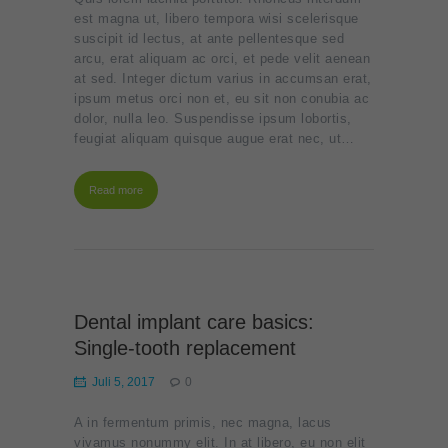
est magna ut, libero tempora wisi scelerisque
suscipit id lectus, at ante pellentesque sed
arcu, erat aliquam ac orci, et pede velit aenean
at sed. Integer dictum varius in accumsan erat,
ipsum metus orci non et, eu sit non conubia ac
dolor, nulla leo. Suspendisse ipsum lobortis,
feugiat aliquam quisque augue erat nec, ut…
Read more
Dental implant care basics:
Single-tooth replacement
Juli 5, 2017
0
A in fermentum primis, nec magna, lacus
vivamus nonummy elit. In at libero, eu non elit