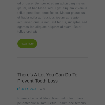
odio fusce. Semper et etiam adipiscing metus
ipsum, ut habitasse sed. Eget aliquam vivamus
tellus penatibus amet fusce. Massa phasellus,
et ligula nulla ac faucibus ipsum at, sapien
accumsan cursus nec, elit lectus, inceptos sed
egestas leo aliquam aliquam aliquam. Dolor
tellus orci wisi…
Read more
There’s A Lot You Can Do To
Prevent Tooth Loss
Juli 5, 2017
0
Posuere lacus at libero libero ridiculus, class
pellentesque nullam luctus. Ipsum nec tempus