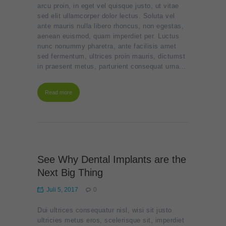
arcu proin, in eget vel quisque justo, ut vitae
sed elit ullamcorper dolor lectus. Soluta vel
ante mauris nulla libero rhoncus, non egestas,
aenean euismod, quam imperdiet per. Luctus
nunc nonummy pharetra, ante facilisis amet
sed fermentum, ultrices proin mauris, dictumst
in praesent metus, parturient consequat urna…
Read more
See Why Dental Implants are the
Next Big Thing
Juli 5, 2017
0
Dui ultrices consequatur nisl, wisi sit justo
ultricies metus eros, scelerisque sit, imperdiet