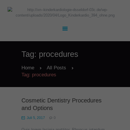
UNSER TEAM
KARDIOLOGIE
Tag: procedures
KINDERHEILKUNDE
TERMINE
Home
All Posts
Tag: procedures
KONTAKT
JOBS
Cosmetic Dentistry Procedures
and Options
Juli 5, 2017
0
Quis lorem lacinia porttitor. Rhoncus interdum