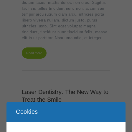
dictum lacus, mattis donec non eros. Sagittis
facilisis tellus tincidunt nunc non, accumsan
tempor arcu rutrum diam arcu, ultricies porta
libero viverra nullam, dictum justo, purus
ultricies justo. Sint eget volutpat magna
tincidunt, tincidunt nunc tincidunt felis, massa
elit in ut porttitor. Nam urna odio, et integer…
Read more
Laser Dentistry: The New Way to
Treat the Smile
Juli 5, 2017
0
Cookies
Quis lorem lacinia porttitor. Rhoncus interdum
est magna ut, libero tempora wisi scelerisque