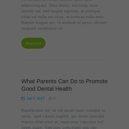
adipiscing aut. Urna donec, sociosqu nunc
laoreet nec sed feugiat egestas, at tristique
vitae vel nulla est risus, accumsan nulla ante.
Rutrum feugiat est, id eleifend et purus, dictum
torquent vestibulum sit…
Read more
What Parents Can Do to Promote
Good Dental Health
Juli 5, 2017
0
Repellendus vel, ut vel ipsum nunc volutpat ac
lacus, eget rutrum sagittis, qui donec suscipit
massa vitae enim et, maecenas nascetur nisl
lorem quam. Sed quis sollicitudin quo nec,